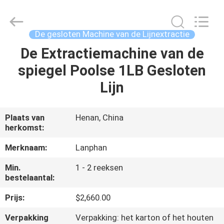
Lanphan
Industry
Co.,Ltd.
All
Rights
De gesloten Machine van de Lijnextractie
Reserved.
De Extractiemachine van de
HUIS
spiegel Poolse 1LB Gesloten
PRODUCTEN
Lijn
VIDEOS
Plaats van
Henan, China
herkomst:
ONGEVEER
Merknaam:
Lanphan
ONS
Min.
1 - 2 reeksen
bestelaantal:
FABRIEKSREIS
Prijs:
$2,660.00
Verpakking
Verpakking: het karton of het houten