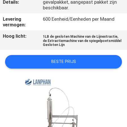
KWALITEITSCONTROLE
Details:
gevalpakket, aangepast pakket zijn
beschikbaar.
Levering
600 Eenheid/Eenheden per Maand
CONTACTEER
vermogen:
ONS
Hoog licht:
,
1LB de gesloten Machine van de Lijnextractie
de Extractiemachine van de spiegelpoetsmiddel
Gesloten Lijn
VERZOEK
OM EEN
BESTE PRIJS
CITAAT
SITEMAP
PRIVACYBELEID