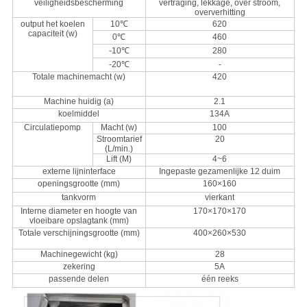
veiligheidsbescherming
vertraging, lekkage, over stroom,
oververhitting
output het koelen
10℃
620
capaciteit (w)
0℃
460
-10℃
280
-20℃
-
Totale machinemacht (w)
420
Machine huidig (a)
2.1
koelmiddel
134A
Circulatiepomp
Macht (w)
100
Stroomtarief
20
(L/min.)
Lift (M)
4~6
externe lijninterface
Ingepaste gezamenlijke 12 duim
openingsgrootte (mm)
160×160
tankvorm
vierkant
Interne diameter en hoogte van
170×170×170
vloeibare opslagtank (mm)
Totale verschijningsgrootte (mm)
400×260×530
Machinegewicht (kg)
28
zekering
5A
passende delen
één reeks