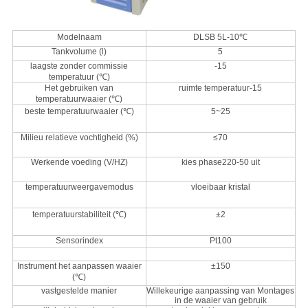
Modelnaam
DLSB 5L-10℃
Tankvolume (l)
5
laagste zonder commissie
-15
temperatuur (℃)
Het gebruiken van
ruimte temperatuur-15
temperatuurwaaier (℃)
beste temperatuurwaaier (℃)
5~25
Milieu relatieve vochtigheid (%)
≤70
Werkende voeding (V/HZ)
kies phase220-50 uit
temperatuurweergavemodus
vloeibaar kristal
temperatuurstabiliteit (℃)
±2
Sensorindex
Pt100
Instrument het aanpassen waaier
±150
(℃)
vastgestelde manier
Willekeurige aanpassing van Montages
in de waaier van gebruik