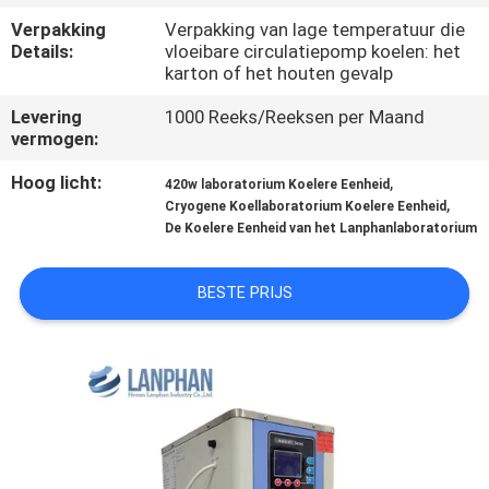
KWALITEITSCONTROLE
Verpakking
Verpakking van lage temperatuur die
Details:
vloeibare circulatiepomp koelen: het
karton of het houten gevalp
CONTACTEER
ONS
Levering
1000 Reeks/Reeksen per Maand
vermogen:
VERZOEK
Hoog licht:
,
420w laboratorium Koelere Eenheid
,
Cryogene Koellaboratorium Koelere Eenheid
OM EEN
De Koelere Eenheid van het Lanphanlaboratorium
CITAAT
BESTE PRIJS
SITEMAP
PRIVACYBELEID