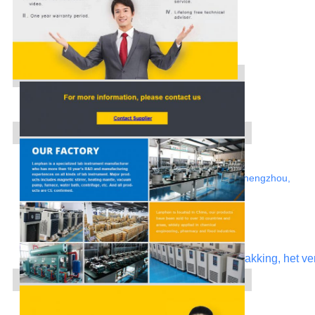
Web: http://www.rotovap.cn
Adres: Jiansheweg, Zhongyuan-District, Zhengzhou,
Henan, China
Contacteer ons
voor nadere informatie over prijs, verpakking, het 
korting.
Tel.: 86-371-67447999