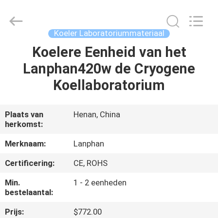
Lanphan
Industry
Co.,Ltd.
All
Rights
Koeler Laboratoriummateriaal
Reserved.
Koelere Eenheid van het
HUIS
Lanphan420w de Cryogene
PRODUCTEN
Koellaboratorium
VIDEOS
Plaats van
Henan, China
herkomst:
ONGEVEER
Merknaam:
Lanphan
ONS
Certificering:
CE, ROHS
Min.
1 - 2 eenheden
FABRIEKSREIS
bestelaantal:
Prijs:
$772.00