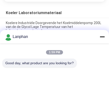
Koeler Laboratoriummateriaal
Koelere Industriële Doorgevende het Koelmiddelenpomp 200L
van de de Glycol Lage Temperatuur van het
Laboratoriummateriaal
Lanphan
Het koelere Laboratoriummateriaal Lucht Gekoelde doorgeven
koelere cryogene 200L
1:59 PM
Het Laboratorium Koelere Eenheid van het omloopkoelmiddel
100L 12630w
Good day, what product are you looking for?
populaire categorieën
Alle
De Machine Van De 
Vacuümvorstdroger
Kleurensorteerder
De Machine Van De 
De Autoclaaf Van 
Neveldroger
De 