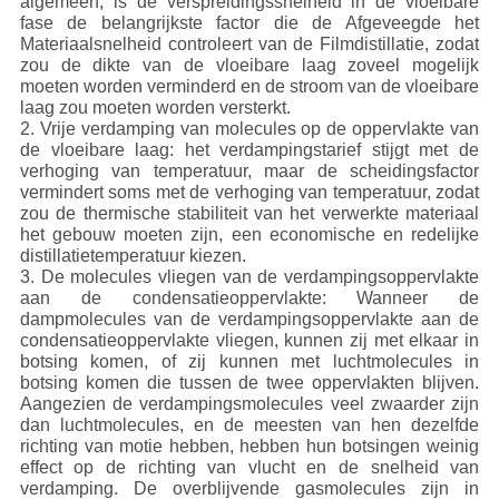
algemeen, is de verspreidingssnelheid in de vloeibare
fase de belangrijkste factor die de Afgeveegde het
Materiaalsnelheid controleert van de Filmdistillatie, zodat
zou de dikte van de vloeibare laag zoveel mogelijk
moeten worden verminderd en de stroom van de vloeibare
laag zou moeten worden versterkt.
2. Vrije verdamping van molecules op de oppervlakte van
de vloeibare laag: het verdampingstarief stijgt met de
verhoging van temperatuur, maar de scheidingsfactor
vermindert soms met de verhoging van temperatuur, zodat
zou de thermische stabiliteit van het verwerkte materiaal
het gebouw moeten zijn, een economische en redelijke
distillatietemperatuur kiezen.
3. De molecules vliegen van de verdampingsoppervlakte
aan de condensatieoppervlakte: Wanneer de
dampmolecules van de verdampingsoppervlakte aan de
condensatieoppervlakte vliegen, kunnen zij met elkaar in
botsing komen, of zij kunnen met luchtmolecules in
botsing komen die tussen de twee oppervlakten blijven.
Aangezien de verdampingsmolecules veel zwaarder zijn
dan luchtmolecules, en de meesten van hen dezelfde
richting van motie hebben, hebben hun botsingen weinig
effect op de richting van vlucht en de snelheid van
verdamping. De overblijvende gasmolecules zijn in