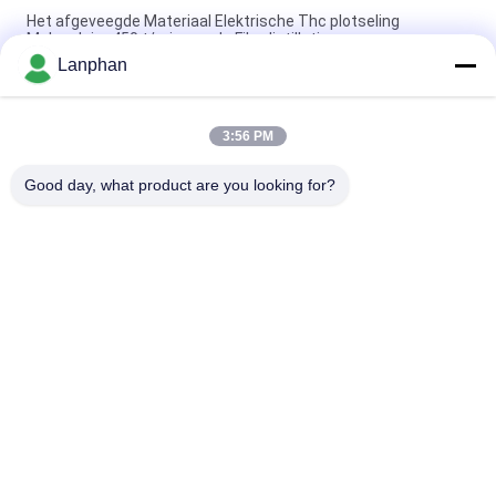
Het afgeveegde Materiaal Elektrische Thc plotseling
Moleculaire 450 t/min van de Filmdistillatie
Lanphan
Afgeveegde van de het Materiaaletherische olie van de
Filmdistillatie van het de Machinevoedsel de Drankfabriek
3:56 PM
De afgeveegde van het het Materiaalglas van de Filmdistillatie
Elektrische Aandrijving
Good day, what product are you looking for?
populaire categorieën
Alle
De Machine Van De 
Vacuümvorstdroger
Kleurensorteerder
De Machine Van De 
De Autoclaaf Van 
Neveldroger
De 
Stoomsterilisator
Oplosbare 
Tabletpersmachine
Terugwinningsmachine
De Reactor Van Het 
De Droger Van De 