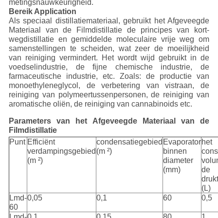
metingsnauwkeurigheid.
Bereik Application
Als speciaal distillatiemateriaal, gebruikt het Afgeveegde
Materiaal van de Filmdistillatie de principes van kort-
wegdistillatie en gemiddelde moleculaire vrije weg om
samenstellingen te scheiden, wat zeer de moeilijkheid
van reiniging vermindert. Het wordt wijd gebruikt in de
voedselindustrie, de fijne chemische industrie, de
farmaceutische industrie, etc. Zoals: de productie van
monoethyleneglycol, de verbetering van vistraan, de
reiniging van polymeertussenpersonen, de reiniging van
aromatische oliën, de reiniging van cannabinoids etc.
Parameters van het Afgeveegde Materiaal van de
Filmdistillatie
Punt
Efficiënt
condensatiegebied
Evaporator
het
verdampingsgebied
(m ²)
binnen
cons
(m ²)
diameter
volu
(mm)
de
druk
(L)
Lmd-
0,05
0,1
60
0,5
60
Lmd-
0,1
0,15
80
1