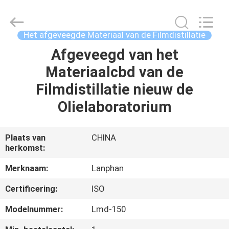
Lanphan
Industry
Co.,Ltd.
All
Rights
Het afgeveegde Materiaal van de Filmdistillatie
Reserved.
Afgeveegd van het
HUIS
Materiaalcbd van de
PRODUCTEN
Filmdistillatie nieuw de
Olielaboratorium
VIDEOS
Plaats van
CHINA
herkomst:
ONGEVEER
ONS
Merknaam:
Lanphan
Certificering:
ISO
FABRIEKSREIS
Modelnummer:
Lmd-150