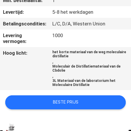
Min. bestelaantal:
1
KWALITEITSCONTROLE
Levertijd:
5-8 het werkdagen
CONTACTEER
Betalingscondities:
L/C, D/A, Western Union
ONS
Levering
1000
vermogen:
VERZOEK
Hoog licht:
het korte materiaal van de weg moleculaire
distillatie
OM EEN
,
Moleculair de Distillatiemateriaal van de
CITAAT
Cbdolie
,
3L Materiaal van de laboratorium het
Moleculaire Distillatie
SITEMAP
BESTE PRIJS
PRIVACYBELEID