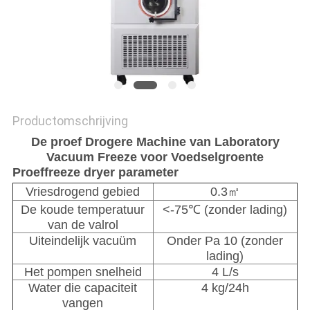
Productomschrijving
De proef Drogere Machine van Laboratory
Vacuum Freeze voor Voedselgroente
Proeffreeze dryer parameter
Vriesdrogend gebied
0.3㎡
De koude temperatuur
<-75℃ (zonder lading)
van de valrol
Uiteindelijk vacuüm
Onder Pa 10 (zonder
lading)
Het pompen snelheid
4 L/s
Water die capaciteit
4 kg/24h
vangen