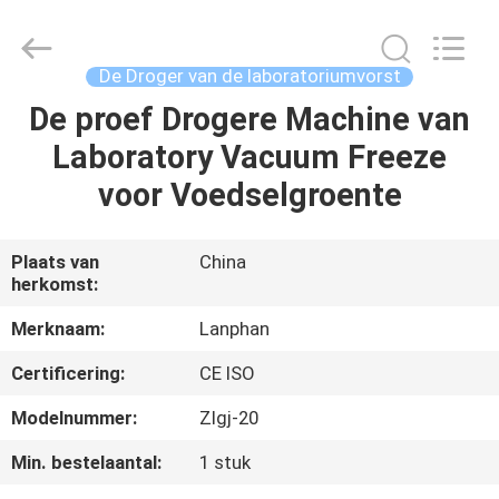
Lanphan
Industry
Co.,Ltd.
All
Rights
De Droger van de laboratoriumvorst
Reserved.
De proef Drogere Machine van
HUIS
Laboratory Vacuum Freeze
PRODUCTEN
voor Voedselgroente
VIDEOS
Plaats van
China
herkomst:
ONGEVEER
Merknaam:
Lanphan
ONS
Certificering:
CE ISO
Modelnummer:
Zlgj-20
FABRIEKSREIS
Min. bestelaantal:
1 stuk