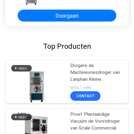
Doorgaan
Top Producten
Drogere de
Machinevriesdroger van
Lanphan Kleine
Proefscale freeze drying
MOQ:1 reeks
CONTACT
Proef Plantaardige
Vacuüm de Vorstdroger
van Scale Commercial