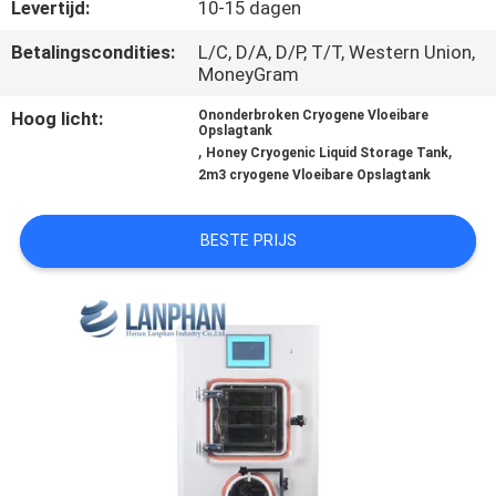
KWALITEITSCONTROLE
Levertijd:
10-15 dagen
Betalingscondities:
L/C, D/A, D/P, T/T, Western Union,
MoneyGram
CONTACTEER
ONS
Hoog licht:
Ononderbroken Cryogene Vloeibare
Opslagtank
,
,
Honey Cryogenic Liquid Storage Tank
2m3 cryogene Vloeibare Opslagtank
VERZOEK
OM EEN
BESTE PRIJS
CITAAT
SITEMAP
PRIVACYBELEID