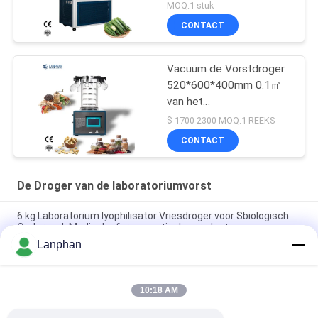
Food
MOQ:1 stuk
CONTACT
Vacuüm de Vorstdroger
520*600*400mm 0.1㎡
van het
tafelbladlaboratorium
$ 1700-2300 MOQ:1 REEKS
CONTACT
De Droger van de laboratoriumvorst
6 kg Laboratorium lyophilisator Vriesdroger voor Sbiologisch
Onderzoek Medische farmaceutische producten
Lanphan
Laboratorium vriesdroger flacons aubergine fles vriesdroger
voor biologisch onderzoek
10:18 AM
0.1m2 Vriesdroger op de bank Vriesdroger voor het drogen van
biologisch actieve stoffen