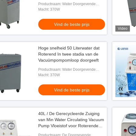
Productnaam: Water Doorgevende
Vacuümpomp
Macht: 370W
Vind de beste prijs
Video
Hoge snelheid 50 Literwater dat
Roterend In twee stadia van de
Vacuümpompomloop doorgeeft
Productnaam: Water Doorgevende
Vacuümpomp
Macht: 370W
Vind de beste prijs
40L / De Gerecycleerde Zuiging
van Min Water Circulating Vacuum
Pump Vloeistof voor Roterende
Evaporator
Productnaam: De Doorgevende