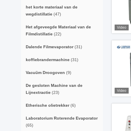
het korte materiaal van de
wegdistillatie
(47)
Het afgeveegde Materiaal van de
Video
Filmdistillatie
(22)
Dalende Filmevaporator
(31)
koffiebrandermachine
(31)
Vacuüm Droogoven
(9)
De gesloten Machine van de
Video
Lijnextractie
(23)
Etherische olietrekker
(6)
Laboratorium Roterende Evaporator
(65)