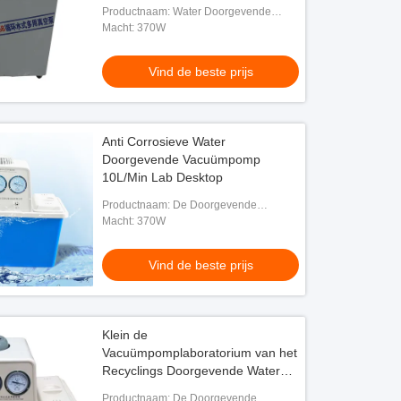
Productnaam: Water Doorgevende
Vacuümpomp
Macht: 370W
Vind de beste prijs
Anti Corrosieve Water
Doorgevende Vacuümpomp
10L/Min Lab Desktop
Productnaam: De Doorgevende
Vacuümpomp van het Desktopwater
Macht: 370W
Vind de beste prijs
Klein de
Vacuümpomplaboratorium van het
Recyclings Doorgevende Water
Anticorrosief voor Distillatie
Productnaam: De Doorgevende