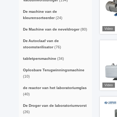
Vacuümvorstdroger
(194)
De machine van de
kleurensorteerder
(24)
Video
De Machine van de neveldroger
(80)
De Autoclaaf van de
stoomsterilisator
(76)
tabletpersmachine
(34)
Oplosbare Terugwinningsmachine
(10)
Video
de reactor van het laboratoriumglas
(40)
De Droger van de laboratoriumvorst
(26)