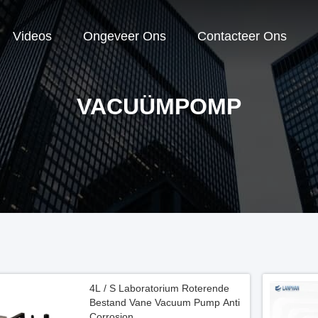
Videos
Ongeveer Ons
Contacteer Ons
VACUÜMPOMP
4L / S Laboratorium Roterende
Bestand Vane Vacuum Pump Anti
Corrosion