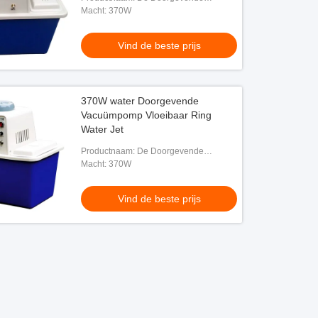
Vacuümpomp van het Desktopwater
Macht: 370W
Vind de beste prijs
370W water Doorgevende
Vacuümpomp Vloeibaar Ring
Water Jet
Productnaam: De Doorgevende
Vacuümpomp van het Desktopwater
Macht: 370W
Vind de beste prijs