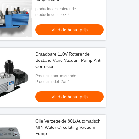
productnaam: roterende
vinvacuümpomp
productmodel: 2xz-4
Vind de beste prijs
Draagbare 110V Roterende
Bestand Vane Vacuum Pump Anti
Corrosion
Productnaam: roterende
vinvacuümpomp
Productmodel: 2xz-1
Vind de beste prijs
Olie Verzegelde 80L/Automatisch
MIN Water Circulating Vacuum
Pump