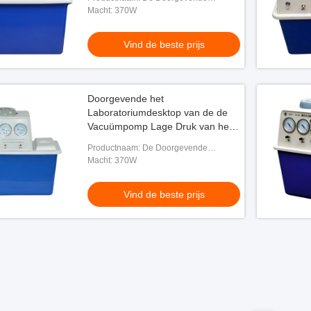
Vacuümpomp van het Desktopwater
Macht: 370W
Vind de beste prijs
Doorgevende het
Laboratoriumdesktop van de de
Vacuümpomp Lage Druk van het
hoog Volumewater
Productnaam: De Doorgevende
Vacuümpomp van het Desktopwater
Macht: 370W
Vind de beste prijs