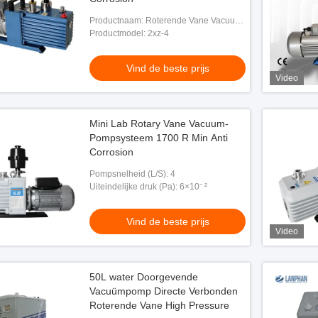
Productnaam: Roterende Vane Vacuum
Pump
Productmodel: 2xz-4
Vind de beste prijs
Video
Mini Lab Rotary Vane Vacuum-
Pompsysteem 1700 R Min Anti
Corrosion
Pompsnelheid (L/S): 4
Uiteindelijke druk (Pa): 6×10ˉ ²
Vind de beste prijs
Video
50L water Doorgevende
Vacuümpomp Directe Verbonden
Roterende Vane High Pressure