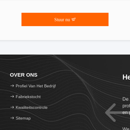
Stuur nu
OVER ONS
He
Profiel Van Het Bedrijf
Fabriekstocht
De 
pro
Kwaliteitscontrole
en 
Sitemap
We 