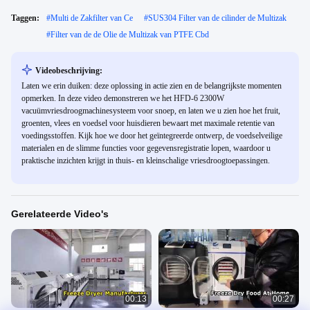
Taggen:
#
Multi de Zakfilter van Ce
#
SUS304 Filter van de cilinder de Multizak
#
Filter van de de Olie de Multizak van PTFE Cbd
Videobeschrijving:
Laten we erin duiken: deze oplossing in actie zien en de belangrijkste momenten
opmerken. In deze video demonstreren we het HFD-6 2300W
vacuümvriesdroogmachinesysteem voor snoep, en laten we u zien hoe het fruit,
groenten, vlees en voedsel voor huisdieren bewaart met maximale retentie van
voedingsstoffen. Kijk hoe we door het geïntegreerde ontwerp, de voedselveilige
materialen en de slimme functies voor gegevensregistratie lopen, waardoor u
praktische inzichten krijgt in thuis- en kleinschalige vriesdroogtoepassingen.
Gerelateerde Video's
00:13
00:27