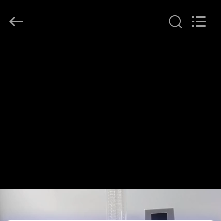
Lanphan
Industry
Co.,Ltd.
All
Rights
Reserved.
HUIS
PRODUCTEN
VIDEOS
ONGEVEER
ONS
FABRIEKSREIS