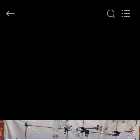
Lanphan
Industry
Co.,Ltd.
All
Rights
Reserved.
HUIS
PRODUCTEN
VIDEOS
ONGEVEER
ONS
FABRIEKSREIS