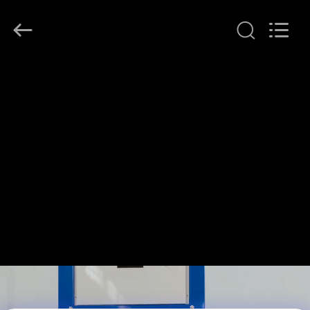
Lanphan
Industry
Co.,Ltd.
All
Rights
Reserved.
HUIS
PRODUCTEN
VIDEOS
ONGEVEER
ONS
FABRIEKSREIS