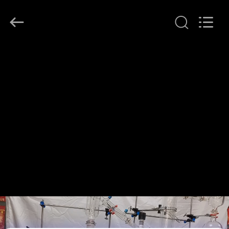
Lanphan
Industry
Co.,Ltd.
All
Rights
Reserved.
HUIS
PRODUCTEN
VIDEOS
ONGEVEER
ONS
FABRIEKSREIS