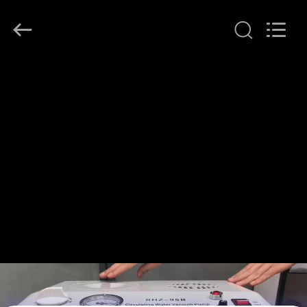
Lanphan
Industry
Co.,Ltd.
All
Rights
Reserved.
HUIS
PRODUCTEN
VIDEOS
ONGEVEER
ONS
FABRIEKSREIS