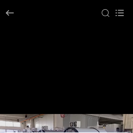
Lanphan
Industry
Co.,Ltd.
All
Rights
Reserved.
HUIS
PRODUCTEN
VIDEOS
ONGEVEER
ONS
FABRIEKSREIS