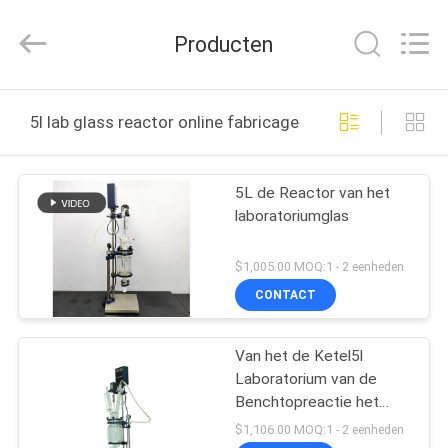
Lanphan
Industry
Co.,Ltd.
Producten
All
Rights
Reserved.
HUIS
5l lab glass reactor online fabricage
PRODUCTEN
5L de Reactor van het
laboratoriumglas
VIDEOS
$1,005.00 MOQ:1 - 2 eenheden
ONGEVEER
CONTACT
ONS
Van het de Ketel5l
Laboratorium van de
FABRIEKSREIS
Benchtopreactie het
Glasreactor
$1,106.00 MOQ:1 - 2 eenheden