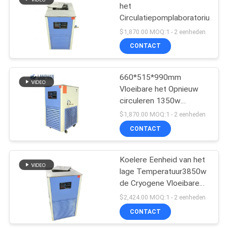
het
Circulatiepomplaboratorium
$1,870.00 MOQ:1 - 2 eenheden
CONTACT
660*515*990mm
Vloeibare het Opnieuw
circuleren 1350w
Laboratorium Koelere
$1,870.00 MOQ:1 - 2 eenheden
Eenheid
CONTACT
Koelere Eenheid van het
lage Temperatuur3850w
de Cryogene Vloeibare
Laboratorium
$2,424.00 MOQ:1 - 2 eenheden
CONTACT