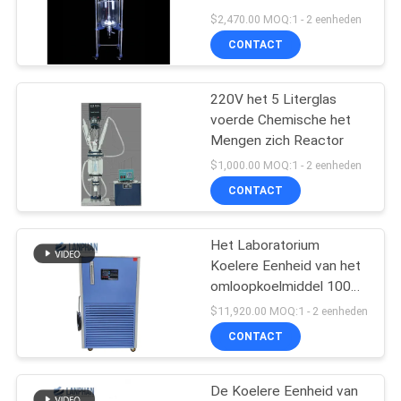
Laboratorium
$2,470.00 MOQ:1 - 2 eenheden
CONTACT
220V het 5 Literglas
voerde Chemische het
Mengen zich Reactor
$1,000.00 MOQ:1 - 2 eenheden
CONTACT
Het Laboratorium
Koelere Eenheid van het
omloopkoelmiddel 100L
12630w
$11,920.00 MOQ:1 - 2 eenheden
CONTACT
De Koelere Eenheid van