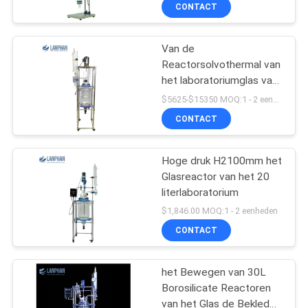
KWALITEITSCONTROLE
CONTACT
CONTACTEER
Van de
Reactorsolvothermal van
ONS
het laboratoriumglas van
de de Ketel de
$5625-$15350 MOQ:1 - 2 eenheden
Chemische Reactie
VERZOEK
CONTACT
dubbele laag
OM EEN
CITAAT
Hoge druk H2100mm het
Glasreactor van het 20
literlaboratorium
SITEMAP
$1,846.00 MOQ:1 - 2 eenheden
CONTACT
PRIVACYBELEID
het Bewegen van 30L
Borosilicate Reactoren
van het Glas de Beklede