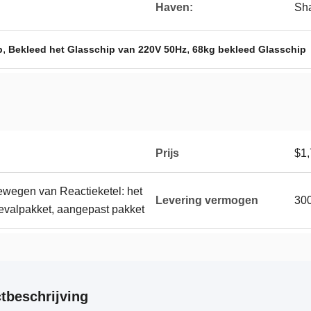
Haven:
Sha
,
,
p
Bekleed het Glasschip van 220V 50Hz
68kg bekleed Glasschip
Prijs
$1,
ewegen van Reactieketel: het
Levering vermogen
30
gevalpakket, aangepast pakket
tbeschrijving