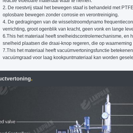
reactie vloeibare materiaal waar te nemen.
2. De roestvrij staal het bewegen staaf is behandeld met PTFE
oplosbare bewegen zonder corrosie en verontreiniging.
4. De gedragingen van de wisselstroomdynamo frequentiecon
verrichting, groot ogenblik van kracht, geen vonk en lange lev
6.This het materiaal heeft snelheidscontrolemechanisme, en h
snelheid plaatsen die draai-knop regeren, die op waarneming g
7.This het materiaal heeft vacuümvertoningsfunctie betekenen,
vacuümgraad voor laag kookpuntmateriaal kan worden gesele
.
uctvertoning