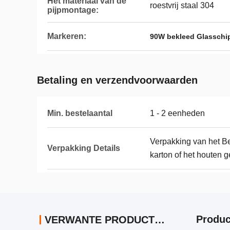
Het materiaal van de
roestvrij staal 304
pijpmontage:
Markeren:
90W bekleed Glasschi
Betaling en verzendvoorwaarden
Min. bestelaantal
1 - 2 eenheden
Verpakking van het B
Verpakking Details
karton of het houten 
Produc
VERWANTE PRODUCTEN