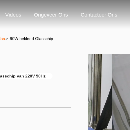
Videos
Ongeveer Ons
Contacteer Ons
las
>
90W bekleed Glasschip
lasschip van 220V 50Hz