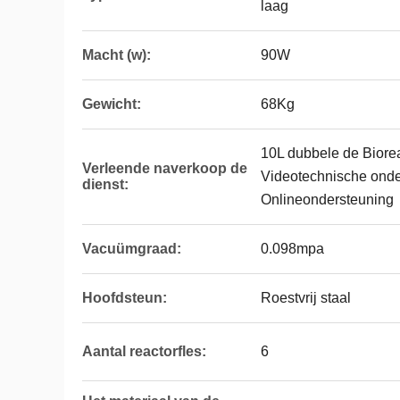
laag
Macht (w):
90W
Gewicht:
68Kg
10L dubbele de Biorea
Verleende naverkoop de
Videotechnische onde
dienst:
Onlineondersteuning
Vacuümgraad:
0.098mpa
Hoofdsteun:
Roestvrij staal
Aantal reactorfles:
6