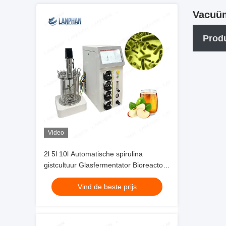
Vacuüm
Prod
Video
2l 5l 10l Automatische spirulina
gistcultuur Glasfermentator Bioreactor
voor celcultuur
Vind de beste prijs