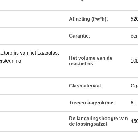
Afmeting (l*w*h):
52
Garantie:
één
ctorprijs van het Laagglas,
Het volume van de
rsteuning,
10
reactiefles:
Glasmateriaal:
Gg
Tussenlaagvolume:
6L
De lanceringshoogte van
45
de lossingsafzet: