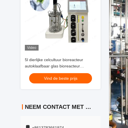
Video
5l dierlijke celcultuur bioreacteur
autoklaafbaar glas bioreacteur
microbiële fermentator
Vind de beste prijs
NEEM CONTACT MET ONS OP
+8613783661974