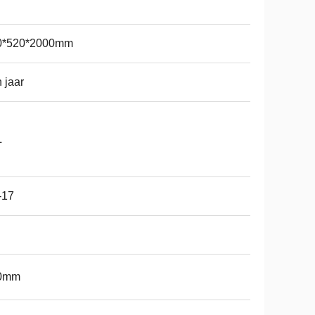
0*520*2000mm
 jaar
L
-17
0mm