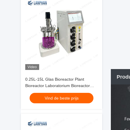
Video
Prod
0.25L-15L Glas Bioreactor Plant
Bioreactor Laboratorium Bioreactor
Apparatuur Voor Celcultuur
Vind de beste prijs