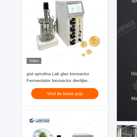
Video
gist spirulina Lab glas bioreactor
Fermentator bioreactor dierlijke
celcultuur bioreactor 10L/5L
Vind de beste prijs