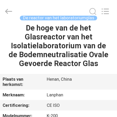
Lanphan
Industry
Co.,Ltd.
All
Rights
De reactor van het laboratoriumglas
Reserved.
De hoge van de het
HUIS
Glasreactor van het
PRODUCTEN
Isolatielaboratorium van de
de Bodemneutralisatie Ovale
VIDEOS
Gevoerde Reactor Glas
ONGEVEER
Plaats van
Henan, China
herkomst:
ONS
Merknaam:
Lanphan
FABRIEKSREIS
Certificering:
CE ISO
Modelnummer:
K-200