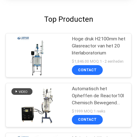
Top Producten
Hoge druk H2100mm het
Glasreactor van het 20
literlaboratorium
$1,846.00 MOQ:1 - 2 eenheden
CONTACT
Automatisch het
Opheffen de Reactor10l
Chemisch Bewegend
Vacuüm van het
$1999 MOQ:1 reeks
Laboratoriumglas
CONTACT