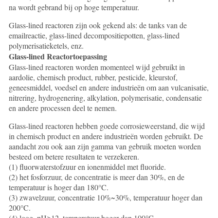
na wordt gebrand bij op hoge temperatuur.
Glass-lined reactoren zijn ook gekend als: de tanks van de
emailreactie, glass-lined decompositiepotten, glass-lined
polymerisatieketels, enz.
Glass-lined Reactortoepassing
Glass-lined reactoren worden momenteel wijd gebruikt in
aardolie, chemisch product, rubber, pesticide, kleurstof,
geneesmiddel, voedsel en andere industrieën om aan vulcanisatie,
nitrering, hydrogenering, alkylation, polymerisatie, condensatie
en andere processen deel te nemen.
Glass-lined reactoren hebben goede corrosieweerstand, die wijd
in chemisch product en andere industrieën worden gebruikt. De
aandacht zou ook aan zijn gamma van gebruik moeten worden
besteed om betere resultaten te verzekeren.
(1) fluorwaterstofzuur en ionenmiddel met fluoride.
(2) het fosforzuur, de concentratie is meer dan 30%, en de
temperatuur is hoger dan 180°C.
(3) zwavelzuur, concentratie 10%~30%, temperatuur hoger dan
200°C.
(4) loog, pH≥12, temperatuur hoger dan 100°C.