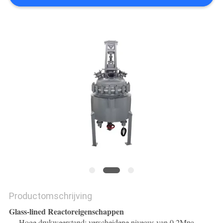
Productomschrijving
Glass-lined Reactoreigenschappen
Hoge drukweerstand; verscheidene niveaus van 0.2Mpa,