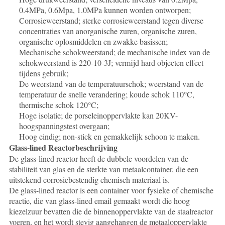
0.4MPa, 0.6Mpa, 1.0MPa kunnen worden ontworpen;
Corrosieweerstand; sterke corrosieweerstand tegen diverse
concentraties van anorganische zuren, organische zuren,
organische oplosmiddelen en zwakke basissen;
Mechanische schokweerstand; de mechanische index van de
schokweerstand is 220-10-3J; vermijd hard objecten effect
tijdens gebruik;
De weerstand van de temperatuurschok; weerstand van de
temperatuur de snelle verandering; koude schok 110°C,
thermische schok 120°C;
Hoge isolatie; de porseleinoppervlakte kan 20KV-
hoogspanningstest overgaan;
Hoog eindig; non-stick en gemakkelijk schoon te maken.
Glass-lined Reactorbeschrijving
De glass-lined reactor heeft de dubbele voordelen van de
stabiliteit van glas en de sterkte van metaalcontainer, die een
uitstekend corrosiebestendig chemisch materiaal is.
De glass-lined reactor is een container voor fysieke of chemische
reactie, die van glass-lined email gemaakt wordt die hoog
kiezelzuur bevatten die de binnenoppervlakte van de staalreactor
voeren, en het wordt stevig aangehangen de metaaloppervlakte