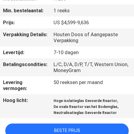
KWALITEITSCONTROLE
Min. bestelaantal:
1 reeks
CONTACTEER
Prijs:
US $4,599-9,636
ONS
Verpakking Details:
Houten Doos of Aangepaste
Verpakking
VERZOEK
Levertijd:
7-10 dagen
OM EEN
Betalingscondities:
L/C, D/A, D/P, T/T, Western Union,
CITAAT
MoneyGram
Levering
50 reeksen per maand
vermogen:
SITEMAP
Hoog licht:
,
Hoge isolatieglas Gevoerde Reactor
,
De ovale Reactor van het Bodemglas
PRIVACYBELEID
Neutralisatieglas Gevoerde Reactor
BESTE PRIJS