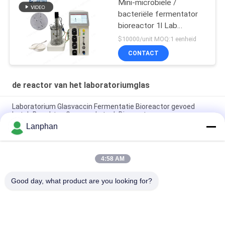
Mini-microbiële /
bacteriële fermentator
bioreactor 1l Lab
fermentator bioreactor
$10000/unit MOQ:1 eenheid
voor algen
CONTACT
de reactor van het laboratoriumglas
Laboratorium Glasvaccin Fermentatie Bioreactor gevoed
batch Benchtop Gemengde tank Bioreactor
Lanphan
2l 5l 10l Automatische spirulina gistcultuur Glasfermentator
Bioreactor voor celcultuur
4:58 AM
0.25L-15L Glas Bioreactor Plant Bioreactor Laboratorium
Bioreactor Apparatuur Voor Celcultuur
Good day, what product are you looking for?
populaire categorieën
Alle