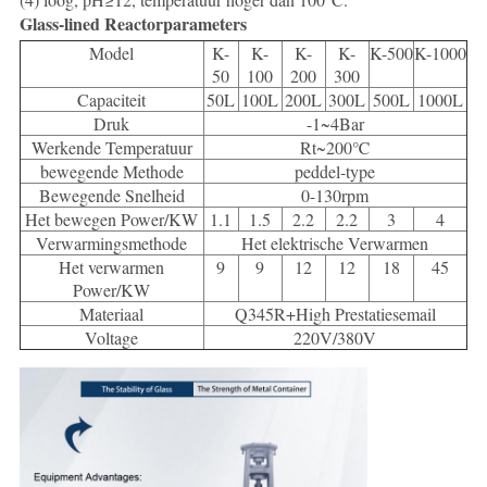
Glass-lined Reactorparameters
Model
K-
K-
K-
K-
K-500
K-1000
50
100
200
300
Capaciteit
50L
100L
200L
300L
500L
1000L
Druk
-1~4Bar
Werkende Temperatuur
Rt~200℃
bewegende Methode
peddel-type
Bewegende Snelheid
0-130rpm
Het bewegen Power/KW
1.1
1.5
2.2
2.2
3
4
Verwarmingsmethode
Het elektrische Verwarmen
Het verwarmen
9
9
12
12
18
45
Power/KW
Materiaal
Q345R+High Prestatiesemail
Voltage
220V/380V