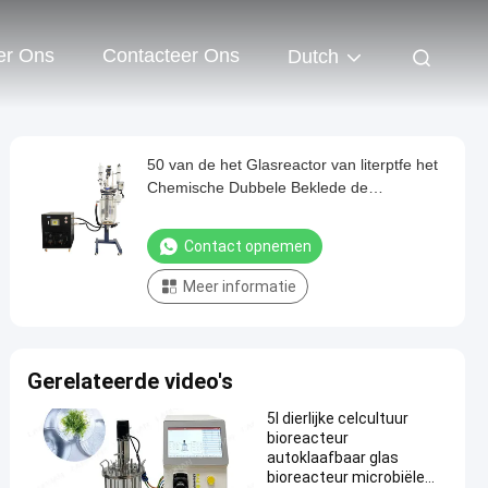
er Ons
Contacteer Ons
Dutch
50 van de het Glasreactor van literptfe het
Chemische Dubbele Beklede de
Kristallisatielaboratorium Opheffen
Contact opnemen
Meer informatie
Gerelateerde video's
5l dierlijke celcultuur
bioreacteur
autoklaafbaar glas
bioreacteur microbiële