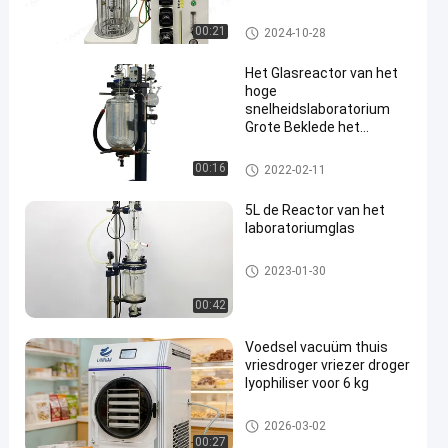
fermentator
de reactor van het laboratoriu
00:21
2024-10-28
mglas
Het Glasreactor van het
hoge
snelheidslaboratorium
Grote Beklede het
Verwarmen Koel Dubbele
Laag Bewogen Tank
de reactor van het laboratoriu
00:16
2022-02-11
mglas
5L de Reactor van het
laboratoriumglas
de reactor van het laboratoriu
2023-01-30
mglas
00:42
Voedsel vacuüm thuis
vriesdroger vriezer droger
lyophiliser voor 6 kg
Vacuümvorstdroger
2026-03-02
00:27